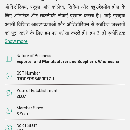
ऑडिटोरियम, स्कूल और कॉलेज, सिनेमा और बहुउद्देश्यीय हॉल के
लिए आंतरिक और तकनीकी सेवाएं प्रदान करता है। कई ग्राहक
अपनी विशिष्ट आवश्यकताओं और ऑडिटोरियम से संबंधित जरूरतों
को पूरा करने के लिए हम पर भरोसा करते हैं। हम 3 डी एकॉस्टिक
पैनल, कलर्ड एकॉस्टिक ब्लैंकेट, डिजाइनर अकॉस्टिक सीलिंग
Show more
क्लाउड, आउटडोर सीलिंग बैफल्स, ओपन सेल सीलिंग टाइल्स, रबर
Nature of Business
स्क्वायर पैड, वुड वूल, वुडन स्टेज फ्लोरिंग और कई अन्य उत्पादों की
Exporter and Manufacturer and Supplier & Wholesaler
पेशकश
करते हैं।
GST Number
07BDYPS5480E1ZU
जैसा कि हम अपने ग्राहकों को अपने सामान और सेवाओं की गुणवत्ता
Year of Establishment
का त्याग किए बिना सर्वोत्तम संभव अनुभव प्रदान करने में विश्वास
2007
करते हैं, हम सभी टर्नकी परियोजनाओं, नवीनीकरण परियोजनाओं,
Member Since
सिस्टम अपग्रेड और किसी भी आकार के तकनीकी अपडेट को
3 Years
ईमानदारी से संभालते हैं।
No of Staff