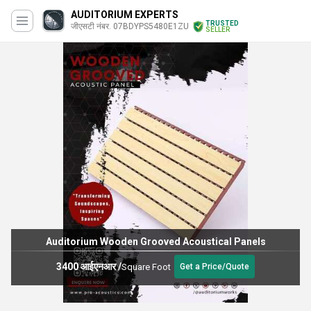
AUDITORIUM EXPERTS
TRUSTED
जीएसटी नंबर. 07BDYPS5480E1ZU
SELLER
Auditorium Wooden Grooved Acoustical Panels
3400 आईएनआर
/
Square Foot
Get a Price/Quote